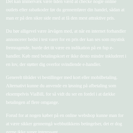
Det kan immervæk være tiden værd at checke nogle online
outlets efter rabatkoder før du gennemfører din handel, sådan at
man er på den sikre side med at få den mest attraktive pris.
Du bør alligevel være årvågen med, at når en internet forhandler
annoncerer bedst i test varer for en pris der kan ses som mystisk
fremragende, burde det tit være en indikation på en fup e-
handler. Køb med betalingskort er ikke desto mindre inkluderet i
en lov, der støtter dig overfor svindlende e-handler.
Generelt tilråder vi bestillinger med kort eller mobilbetaling.
Alternativt kunne du anvende en løsning på afbetaling som
eksempelvis ViaBill, for så vidt du ser en fordel i at dække
betalingen af flere omgange.
Forud for at nogen køber på en online webshop kunne man for
at være sikker gennemgå webbutikkens betingelser, det er dog
gerne ikke super interessant.