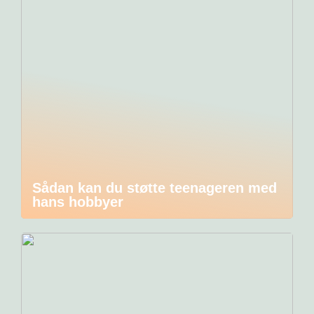
Sådan kan du støtte teenageren med
hans hobbyer