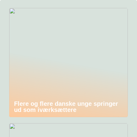
Flere og flere danske unge springer
ud som iværksættere