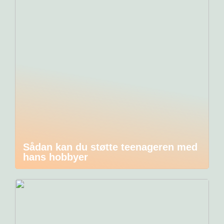
Sådan kan du støtte teenageren med
hans hobbyer