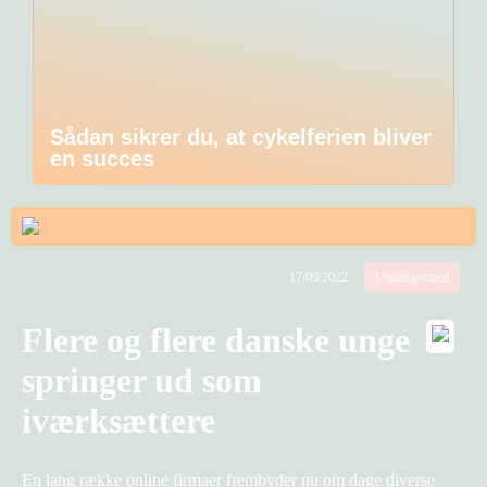
Sådan sikrer du, at cykelferien bliver
en succes
17/09/2022
Uncategorized
Flere og flere danske unge
springer ud som
iværksættere
En lang række online firmaer frembyder nu om dage diverse