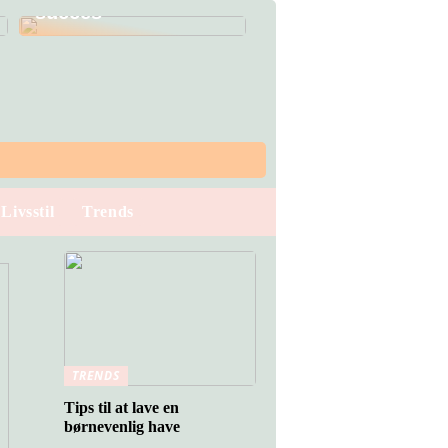
succes
Livsstil
Trends
TRENDS
Tips til at lave en
børnevenlig have