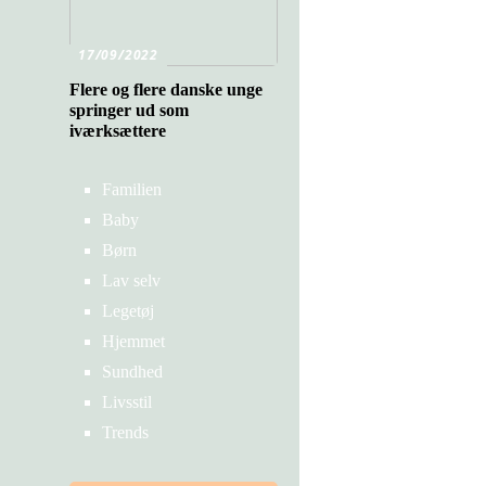
17/09/2022
Flere og flere danske unge
springer ud som
iværksættere
Familien
Baby
Børn
Lav selv
Legetøj
Hjemmet
Sundhed
Livsstil
Trends