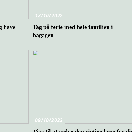
18/10/2022
ig have
Tag på ferie med hele familien i
bagagen
09/10/2022
Tips til at vælge den rigtige læge for di