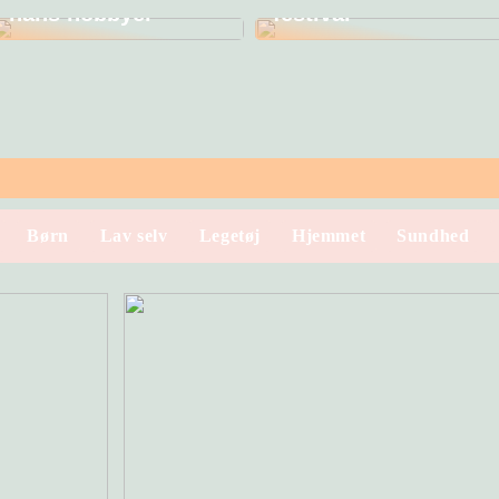
hans hobbyer
festival
Børn
Lav selv
Legetøj
Hjemmet
Sundhed