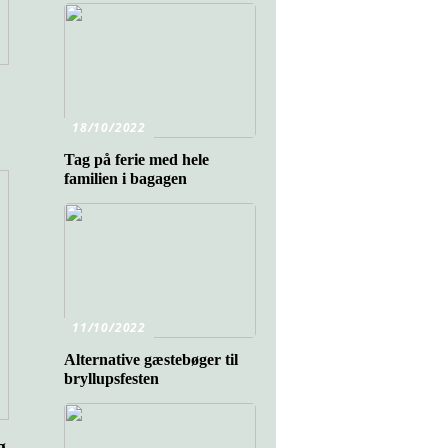
18/10/2022
Tag på ferie med hele
familien i bagagen
11/10/2022
Alternative gæstebøger til
bryllupsfesten
g