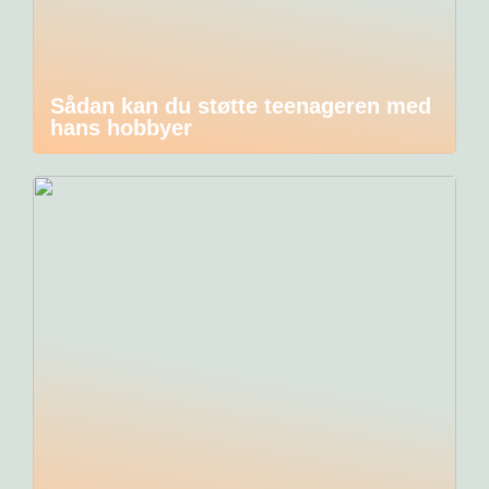
Sådan kan du støtte teenageren med
hans hobbyer