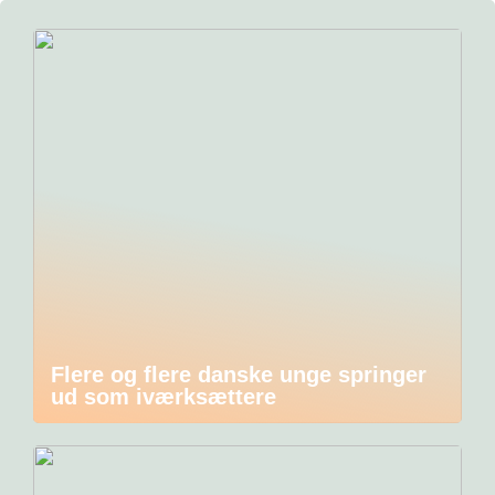
Flere og flere danske unge springer
ud som iværksættere