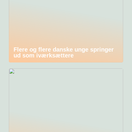
Flere og flere danske unge springer
ud som iværksættere