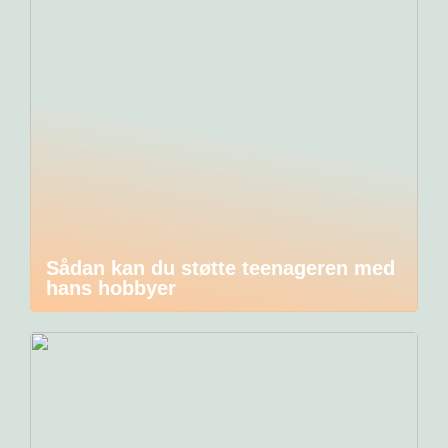
Sådan kan du støtte teenageren med
hans hobbyer