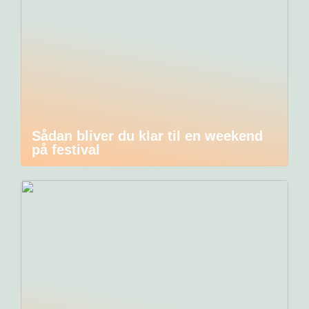
Sådan bliver du klar til en weekend
på festival