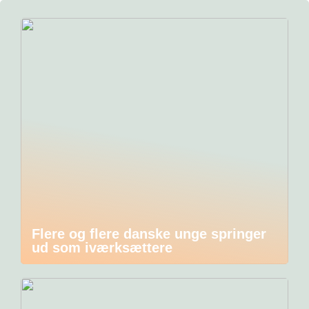
Flere og flere danske unge springer
ud som iværksættere