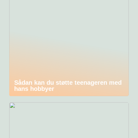
Sådan kan du støtte teenageren med
hans hobbyer