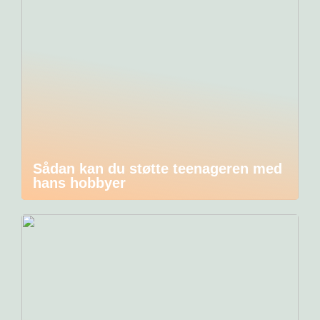
Sådan kan du støtte teenageren med
hans hobbyer