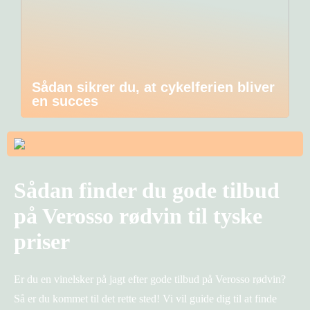
Sådan sikrer du, at cykelferien bliver
en succes
Sådan finder du gode tilbud
på Verosso rødvin til tyske
priser
Er du en vinelsker på jagt efter gode tilbud på Verosso rødvin?
Så er du kommet til det rette sted! Vi vil guide dig til at finde