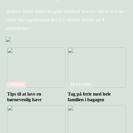
Artiklen Sådan finder du gode tilbud på Verosso rødvin til tyske
priser har i gennemsnit fået
3.5
stjerner baseret på
8
anmeldelser
TRENDS
18/10/2022
Tips til at lave en
Tag på ferie med hele
børnevenlig have
familien i bagagen