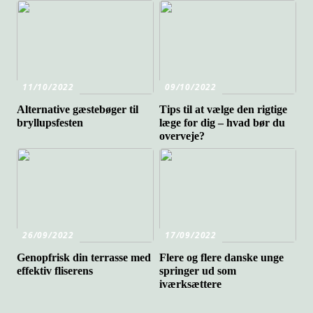
11/10/2022
09/10/2022
Alternative gæstebøger til
Tips til at vælge den rigtige
bryllupsfesten
læge for dig – hvad bør du
overveje?
26/09/2022
17/09/2022
Genopfrisk din terrasse med
Flere og flere danske unge
effektiv fliserens
springer ud som
iværksættere