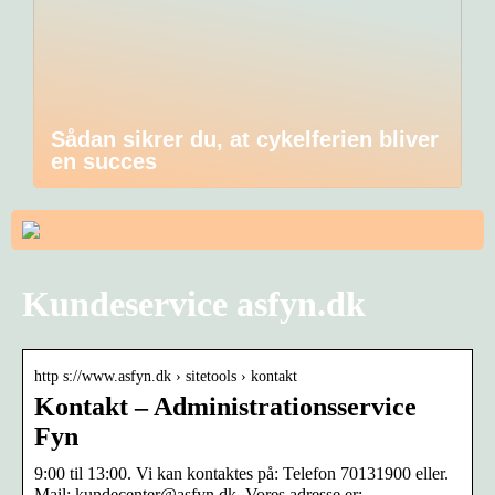
Sådan sikrer du, at cykelferien bliver
en succes
Kundeservice asfyn.dk
http s://www.asfyn.dk › sitetools › kontakt
Kontakt – Administrationsservice
Fyn
9:00 til 13:00. Vi kan kontaktes på: Telefon 70131900 eller.
Mail: kundecenter@asfyn.dk. Vores adresse er: