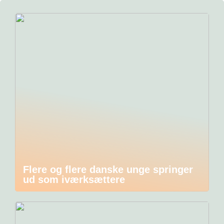
Flere og flere danske unge springer
ud som iværksættere