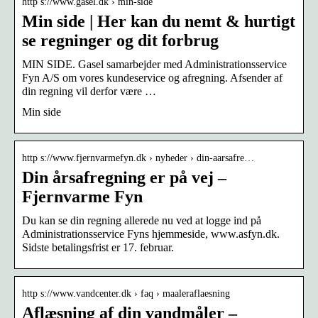
http s://www.gasel.dk › min-side
Min side | Her kan du nemt & hurtigt
se regninger og dit forbrug
MIN SIDE. Gasel samarbejder med Administrationsservice
Fyn A/S om vores kundeservice og afregning. Afsender af
din regning vil derfor være …
Min side
http s://www.fjernvarmefyn.dk › nyheder › din-aarsafre…
Din årsafregning er på vej –
Fjernvarme Fyn
Du kan se din regning allerede nu ved at logge ind på
Administrationsservice Fyns hjemmeside, www.asfyn.dk.
Sidste betalingsfrist er 17. februar.
http s://www.vandcenter.dk › faq › maaleraflaesning
Aflæsning af din vandmåler –