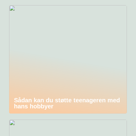
Sådan kan du støtte teenageren med
hans hobbyer