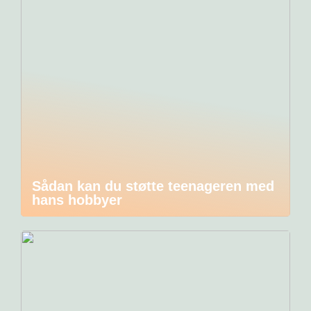
Sådan kan du støtte teenageren med
hans hobbyer