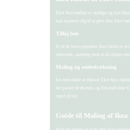
Eket Ikea møbler er alsidige og kan tilpas
kan inspirere dig til at give dine Eket mø
Tilføj ben
Et af de mest populære Ikea hacks er at 
udseende, samtidig med at du tilføjer eks
Maling og ombetrækning
En nem måde at tilpasse Eket Ikea møble
der passer til dit rum, og forvandl dine 
egnet til træ.
Guide til Maling af Ike
Hvis du ønsker at male dine Ikea møbler i 