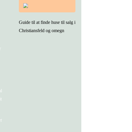
Guide til at finde huse til salg i
Christiansfeld og omegn
r
al
t
t