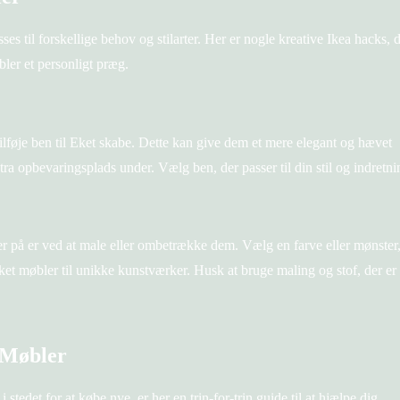
ses til forskellige behov og stilarter. Her er nogle kreative Ikea hacks, 
bler et personligt præg.
tilføje ben til Eket skabe. Dette kan give dem et mere elegant og hævet
tra opbevaringsplads under. Vælg ben, der passer til din stil og indretni
r på er ved at male eller ombetrække dem. Vælg en farve eller mønster
Eket møbler til unikke kunstværker. Husk at bruge maling og stof, der er
a Møbler
stedet for at købe nye, er her en trin-for-trin guide til at hjælpe dig