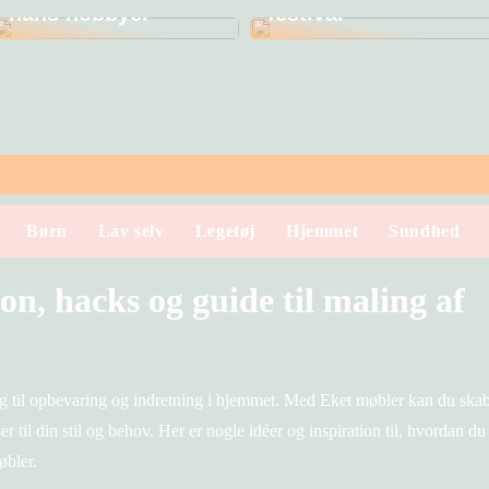
hans hobbyer
festival
Børn
Lav selv
Legetøj
Hjemmet
Sundhed
on, hacks og guide til maling af
ing til opbevaring og indretning i hjemmet. Med Eket møbler kan du ska
er til din stil og behov. Her er nogle idéer og inspiration til, hvordan du
øbler.