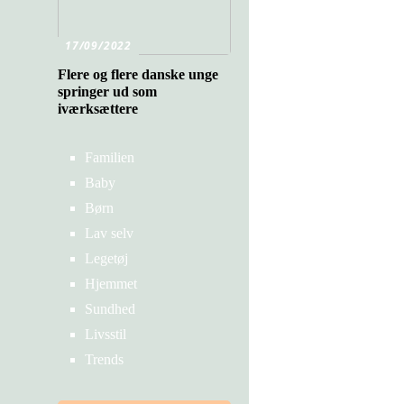
17/09/2022
Flere og flere danske unge
springer ud som
iværksættere
Familien
Baby
Børn
Lav selv
Legetøj
Hjemmet
Sundhed
Livsstil
Trends