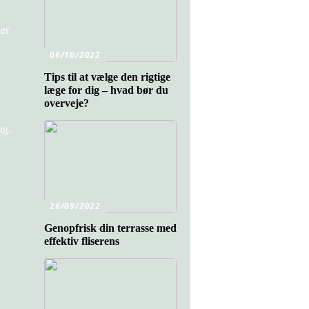
der
09/10/2022
Tips til at vælge den rigtige
læge for dig – hvad bør du
overveje?
ng.
,
26/09/2022
Genopfrisk din terrasse med
effektiv fliserens