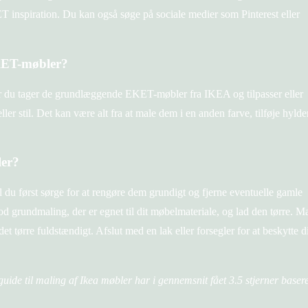
 inspiration. Du kan også søge på sociale medier som Pinterest eller
KET-møbler?
du tager de grundlæggende EKET-møbler fra IKEA og tilpasser eller
ler stil. Det kan være alt fra at male dem i en anden farve, tilføje hylde
er?
du først sørge for at rengøre dem grundigt og fjerne eventuelle gamle
god grundmaling, der er egnet til dit møbelmateriale, og lad den tørre. M
t tørre fuldstændigt. Afslut med en lak eller forsegler for at beskytte di
 guide til maling af Ikea møbler har i gennemsnit fået
3.5
stjerner basere