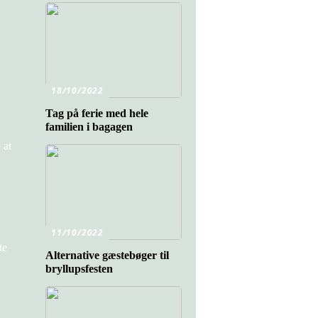
18/10/2022
Tag på ferie med hele
familien i bagagen
 at
11/10/2022
te
Alternative gæstebøger til
bryllupsfesten