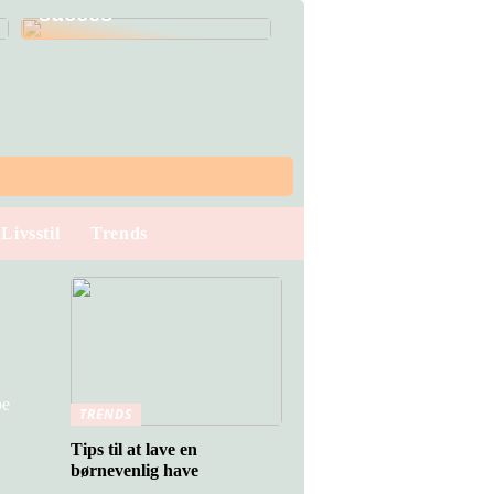
succes
Livsstil
Trends
be
TRENDS
Tips til at lave en
børnevenlig have