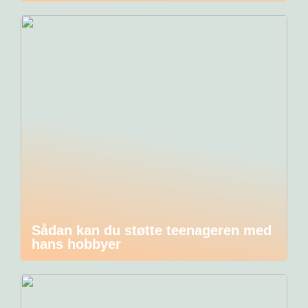
Sådan kan du støtte teenageren med
hans hobbyer