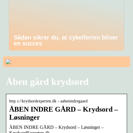
Sådan sikrer du, at cykelferien bliver
en succes
Åben gård krydsord
http s://krydsordexperten.dk › aabenindregaard
ÅBEN INDRE GÅRD – Krydsord –
Løsninger
ÅBEN INDRE GÅRD – Krydsord – Løsninger –
KrydsordExperten.dk