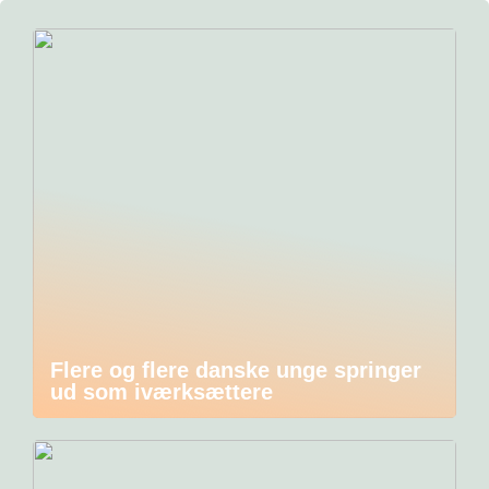
Flere og flere danske unge springer
ud som iværksættere