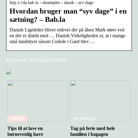
http s://da.bab.la › eksempler › dansk › syv-dage
Hvordan bruger man “syv dage” i en
sætning? – Bab.la
Danish Ligeledes bliver enhver der på åben Mark rører ved
en der er dræbt med … Danish Virkeligheden er, at i mange
små landsbyer såsom Codole i Gard blev …
Keywords: åben gård krydsord
TRENDS
18/10/2022
Tips til at lave en
Tag på ferie med hele
børnevenlig have
familien i bagagen