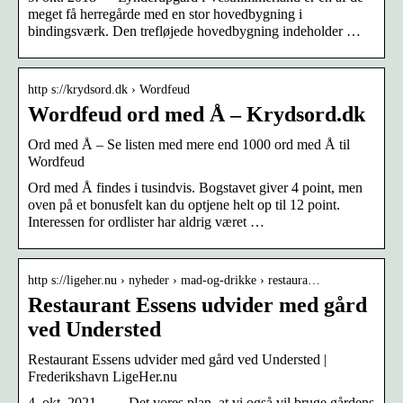
meget få herregårde med en stor hovedbygning i
bindingsværk. Den trefløjede hovedbygning indeholder …
http s://krydsord.dk › Wordfeud
Wordfeud ord med Å – Krydsord.dk
Ord med Å – Se listen med mere end 1000 ord med Å til
Wordfeud
Ord med Å findes i tusindvis. Bogstavet giver 4 point, men
oven på et bonusfelt kan du optjene helt op til 12 point.
Interessen for ordlister har aldrig været …
http s://ligeher.nu › nyheder › mad-og-drikke › restaura…
Restaurant Essens udvider med gård
ved Understed
Restaurant Essens udvider med gård ved Understed |
Frederikshavn LigeHer.nu
4. okt. 2021 — – Det vores plan, at vi også vil bruge gårdens