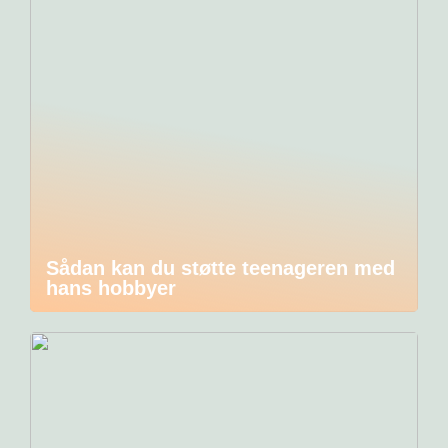
Sådan kan du støtte teenageren med
hans hobbyer