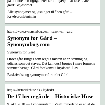
på at finde den rigtige. Her får du hjælp til at løse “Åben
gård” krydsordet.
Alle synonymer og løsninger til åben gård –
Krydsordsløsninger
http s://www.synonymbog.com › synonym › gard
Synonym for Gård –
Synonymbog.com
Synonym for Gård
Ordet gård bruges som regel i midten af ​​en sætning og
udtales som det staves. Det kan også bruges i mere formelle
sammenhænge. Gård forekomst i krydsord. Lav …
Beskrivelse og synonymer for ordet Gård
http s://historiskehuse.dk › Nyheder
De 17 herregårde – Historiske Huse
9. okt. 2018 — Lynderupgård i Vesthimmerland er en af de